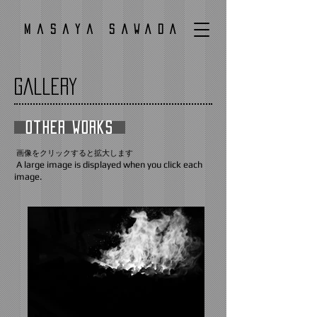
Masaya SAWADA
Gallery
Other Works
画像をクリックすると拡大します
A large image is displayed when you click each
image.